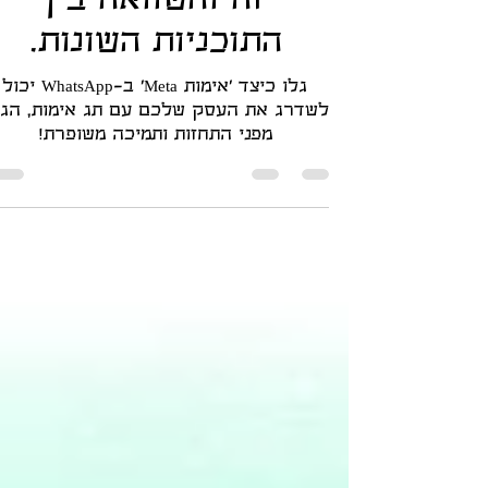
אימות מטא Meta - מ
זה והשוואה בין
התוכניות השונות.
גלו כיצד 'אימות Meta' ב-WhatsApp יכול
לשדרג את העסק שלכם עם תג אימות, הגנ
מפני התחזות ותמיכה משופרת!