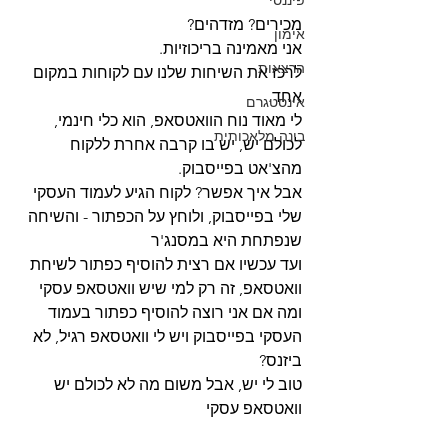
פיננסי
מכירים? מזדהים? 
אימון
אני מאמינה בריכוזיות. 
הרצאות
לרכז את השיחות שלנו עם לקוחות במקום 
אחד. 
אינסטגרם
לי מאוד נוח הוואטסאפ, הוא כלי חינמי, 
בינה מלאכותית
לכולם יש, יש בו קרבה אחרת ללקוח 
מהצ'אט בפייסבוק. 
אבל איך אפשר? לקוח הגיע לעמוד העסקי 
שלי בפייסבוק, ולוחץ על הכפתור - והשיחה 
שנפתחת היא במסנג'ר
ועד עכשיו אם רצית להוסיף כפתור לשיחת 
וואטסאפ, זה רק למי שיש וואטסאפ עסקי
ומה אם אני רוצה להוסיף כפתור בעמוד 
העסקי בפייסבוק ויש לי וואטסאפ רגיל, לא 
ביזנס? 
טוב לי יש, אבל משום מה לא לכולם יש 
וואטסאפ עסקי