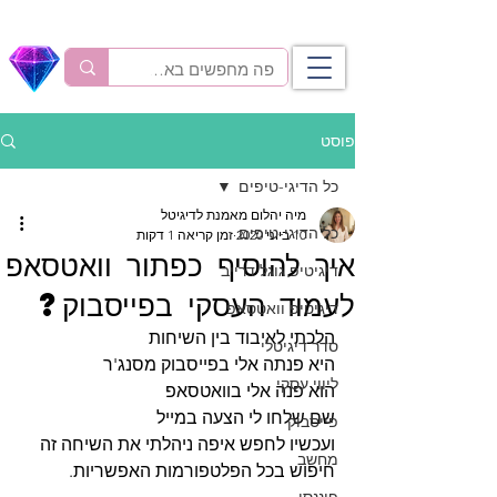
פוסט
כל הדיגי-טיפים
מיה יהלום מאמנת לדיגיטל
כל הדיגי-טיפים
10 ביוני 2020
זמן קריאה 1 דקות
איך להוסיף כפתור וואטסאפ
דיגיטיפ גוגל דרייב
לעמוד העסקי בפייסבוק?
דיגיטיפ וואטסאפ
הלכתי לאיבוד בין השיחות
סדר דיגיטלי
היא פנתה אלי בפייסבוק מסנג'ר
ליווי עסקי
הוא פנה אלי בוואטסאפ 
שם שלחו לי הצעה במייל
פייסבוק
ועכשיו לחפש איפה ניהלתי את השיחה זה 
מחשב
חיפוש בכל הפלטפורמות האפשריות. 