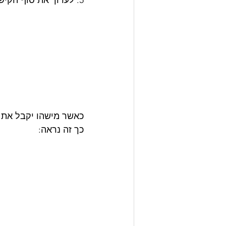
5. לערוך את סוף הקישור על ידי החלפת המילה "edit" וכל מה שאחריה ב"copy"
כאשר מישהו יקבל את ה
כך זה נראה: 