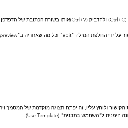
4. להעתיק את הקישור (Ctrl+C) ולהדביק (Ctrl+V)אותו בשורת הכתו
קישור ולוחץ עליו, זה יפתח תצוגה מוקדמת של המסמך ויתן
נית ל"השתמש בתבנית" (Use Template). 