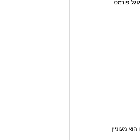
גוגל שיטס Google Sheets או אפילו גוגל פורמס 
וא מעוניין 