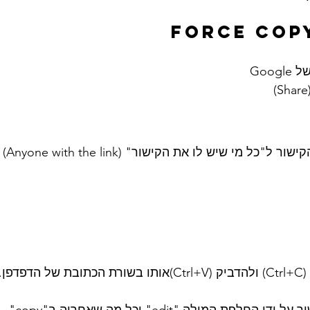
4. להעתיק את הקישור (Ctrl+C) ולהדביק (Ctrl+V)אותו בשורת הכתו