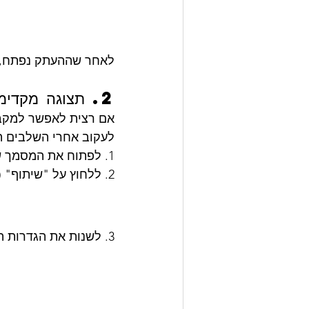
לאחר שההעתק נפתח, הוא כעת ב-Google Drive שלך
2. תצוגה מקדימה לפני ה Force Copy
אם רצית לאפשר למקבל
לעקוב אחרי השלבים ה
1. לפתוח את המסמך של Google
2. ללחוץ על "שיתוף" (Share) 
3. לשנות את הגדרות הקישור ל"כל מי שיש לו את הקישור" (Anyone with the link)