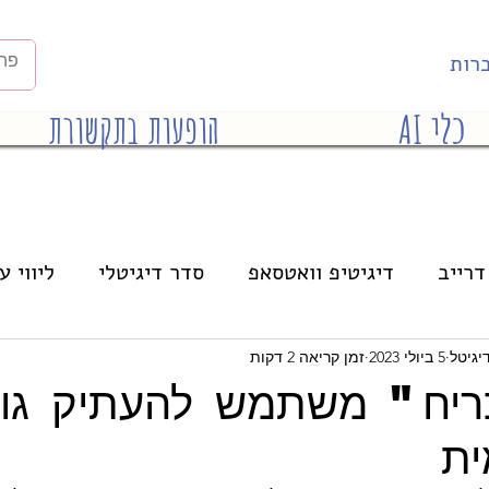
רות
כלי AI
הופעות בתקשורת
דרייב
דיגיטיפ וואטסאפ
סדר דיגיטלי
ליווי ע
הרצאות
אינסטגרם
בינה מלאכותית
יגיטל
5 ביולי 2023
זמן קריאה 2 דקות
ריח" משתמש להעתיק גוג
ית