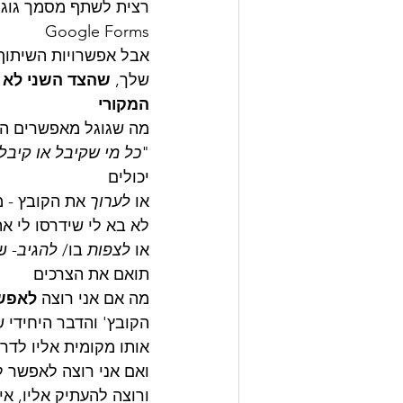
Google Forms
אבל אפשרויות השיתוף 
שלך, 
שהצד השני לא י
המקורי
מה שגוגל מאפשרים הוא
"
כל מי שקיבל או קיבל
יכולים
או 
לערוך
 את הקובץ - מ
לא בא לי שידרסו לי א
או 
לצפות
 בו/ 
להגיב
- ש
תואם את הצרכים
מה אם אני רוצה 
לאפש
הקובץ' והדבר היחידי 
אותו מקומית אליו לדרייב, 
ואם אני רוצה לאפשר ל
ורוצה להעתיק אליו, א