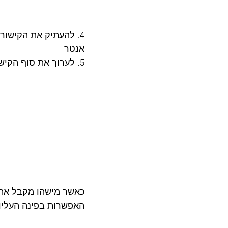
אנטר
5. לערוך את סוף הקישור על ידי החלפת המילה "edit" וכל מה שאחריה ב"template/preview"
כאשר מישהו מקבל את ה
האפשרות בפינה העליונה הימ