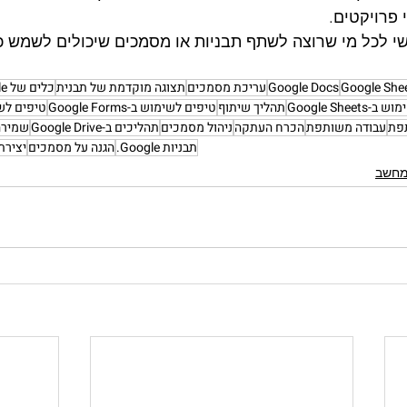
 פרויקטים. 
ושי לכל מי שרוצה לשתף תבניות או מסמכים שיכולים לשמש כ
Google She
Google Docs
עריכת מסמכים
תצוגה מוקדמת של תבנית
כלים של Google
Google Sheet
תהליך שיתוף
טיפים לשימוש ב-Google Forms
טיפים לשימוש ב
פת
עבודה משותפת
הכרח העתקה
ניהול מסמכים
תהליכים ב-Google Drive
שמירה
תבניות Google.
הגנה על מסמכים
יצירת
חשב