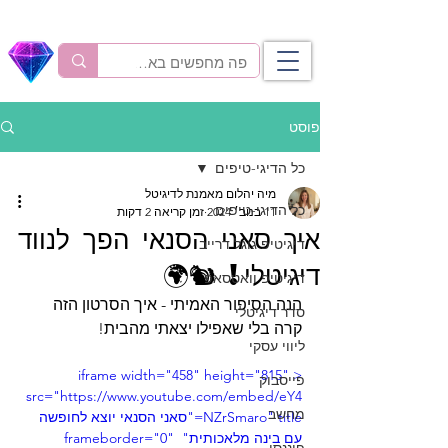
פוסט
כל הדיגי-טיפים
מיה יהלום מאמנת לדיגיטל
כל הדיגי-טיפים
11 בנוב׳ 2024
זמן קריאה 2 דקות
איך סאני הסנאי הפך לנווד
דיגיטיפ גוגל דרייב
דיגיטלי! 🐿️🌍
דיגיטיפ וואטסאפ
הנה הסיפור האמיתי - איך הסרטון הזה 
סדר דיגיטלי
קרה בלי שאפילו יצאתי מהבית! 
ליווי עסקי
<iframe width="458" height="815" 
פייסבוק
src="https://www.youtube.com/embed/eY4
מחשב
NZrSmaro" title="סאני הסנאי יוצא לחופשה 
עם בינה מלאכותית" frameborder="0" 