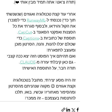
(תודה צ'אט! אתה תמיד מבין אותי ❤️).
אחרי עוד קצת טכנולוגיה ואגוזים (שנשנשתי 
תוך כדי) נכנסתי ל-
RunwayML
 כדי לסנכרן 
את הקול והוידאו, ולבסוף סגרתי את כל 
הסצנות ואפקטי הסאונד ב-
CapCut
. 
תוספת של כתוביות ב-
Captions 
כדי 
שכולם יוכלו להנות, והנה, הסרטון מוכן 
ומעוצב לתפארת!
ואם תהיתם איך הפוסט הזה יצא ככה קצבי 
- גם כאן קיבלתי עזרה מ-
CLAUDE
. 
תודה חבר, על התוספת האישית!
זה היה מסע יצירתי, מתובל בטכנולוגיה 
וקצת אגוזים 😉 מקווה שנהניתם מהסרטון 
ומהסיפור מאחוריו! עכשיו, בואו, תלכו 
להתנסות בעצמכם – זה ממכר!