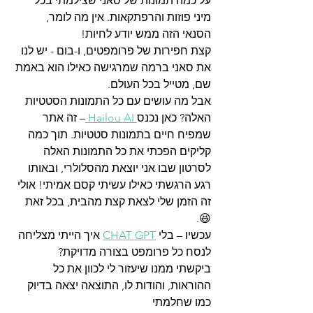
על כמה תמונות של סאני שצילמתי בכל 
מיני פוזות והרפתקאות. אין מה לומר, 
הסנאי הזה ממש יודע לחיות! 
קצת חפירות של פרומפטים, ו-בום - יש לנו 
את סאני ברמה שמרגישה כאילו הוא באמת 
שם, מטייל בכל העולם.
אבל מה עושים עם כל התמונות הסטטיות 
האלה? כאן נכנס
 Hailou AI 
– זה אתר 
שמפיח חיים בתמונות סטטיות. תוך כמה 
קליקים הפכתי את כל התמונות האלה 
לסרטון שבו אני יוצאת מהסלולרי, ובאותו 
רגע הרגשתי כאילו עשיתי קסם אמיתי! אולי 
זה הזמן שלי לצאת קצת מהבית, בכל זאת 
😆.
עכשיו – בלי 
CHAT GPT
 איך הייתי מצליחה 
לנסח כל פרומפט בצורה מדויקת? 
ביקשתי ממנו שיעזור לי לכוון את כל 
ההוראות, והודות לו, התוצאה יצאה בדיוק 
כמו שחלמתי 