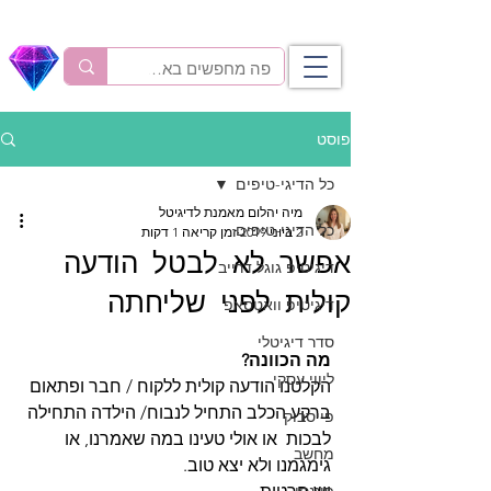
פוסט
כל הדיגי-טיפים
מיה יהלום מאמנת לדיגיטל
כל הדיגי-טיפים
2 ביוני 2019
זמן קריאה 1 דקות
אפשר לא לבטל הודעה
דיגיטיפ גוגל דרייב
קולית לפני שליחתה
דיגיטיפ וואטסאפ
סדר דיגיטלי
מה הכוונה? 
ליווי עסקי
הקלטנו הודעה קולית ללקוח / חבר ופתאום 
ברקע הכלב התחיל לנבוח/ הילדה התחילה 
פייסבוק
לבכות  או אולי טעינו במה שאמרנו, או 
מחשב
גימגמנו ולא יצא טוב. 