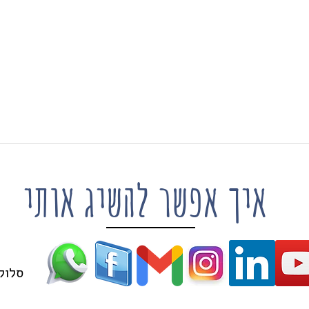
איך למחוק קבוצה או קבוצות
וואצא
בוואטסאפ שבניהולי?
עיריו
איך אפשר להשיג אותי
סלולרי: 63