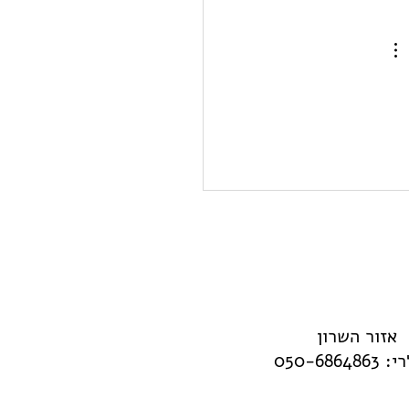
פ ככלי שיווקי למועצות
ת ועסקים
אזור השרון
050-68648