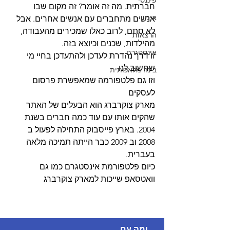
פיננסי
חברתית. מה זה אומר? זה מקום שבו 
אימון
אנשים מתחברים עם אנשים אחרים. אבל 
לא סתם, לרוב כאלו שמכירים מהעבודה, 
הרצאות
מהילדות, שכנים וכיוצא בזה. 
אינסטגרם
זו דרך נהדרת לעדכן ולהתעדכן בחיי מי 
שחשוב לנו
בינה מלאכותית
וזו גם פלטפורמה שמאפשרת פרסום 
לעסקים 
מארק צוקרברג הוא הבעלים של האתר 
שהקים אותו עם עוד כמה חברים בשנת 
2004. בארץ פייסבוק התחילה לפעול ב 
2008 וב 2009 כבר הייתה תמיכה מלאה 
בעברית. 
כיום פלטפורמת אינסטגרם כמו גם 
וואטסאפ שייכות למארק צוקרברג 
ומה עם 