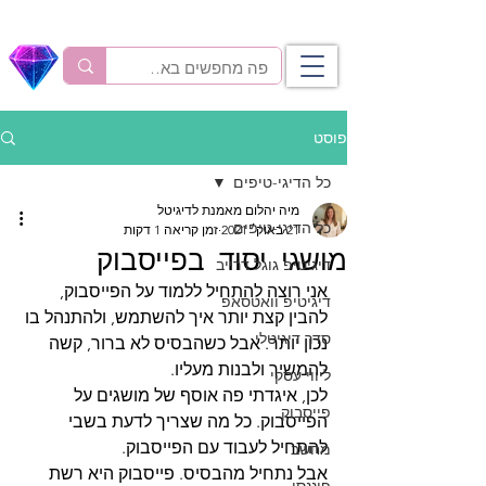
פוסט
כל הדיגי-טיפים
מיה יהלום מאמנת לדיגיטל
כל הדיגי-טיפים
21 באוק׳ 2021
זמן קריאה 1 דקות
מושגי יסוד בפייסבוק
דיגיטיפ גוגל דרייב
אני רוצה להתחיל ללמוד על הפייסבוק, 
דיגיטיפ וואטסאפ
להבין קצת יותר איך להשתמש, ולהתנהל בו 
סדר דיגיטלי
נכון יותר. אבל כשהבסיס לא ברור, קשה 
להמשיך ולבנות מעליו. 
ליווי עסקי
לכן, איגדתי פה אוסף של מושגים על 
פייסבוק
הפייסבוק. כל מה שצריך לדעת בשבי 
להתחיל לעבוד עם הפייסבוק. 
מחשב
אבל נתחיל מהבסיס. פייסבוק היא רשת 