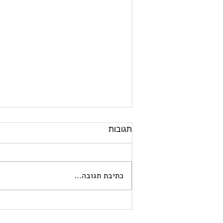
תגובות
כתיבת תגובה...
אימות מטא Meta - מה
זה והשוואה בין התוכניות