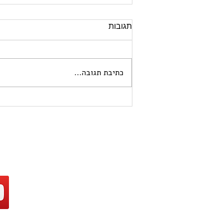
תגובות
כתיבת תגובה...
מי ינצח במלחמת התמונות?
chat GPT או
GEMINI?