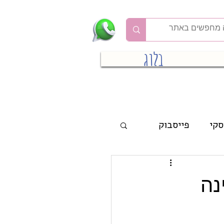
בלוג
סקי
פייסבוק
נה