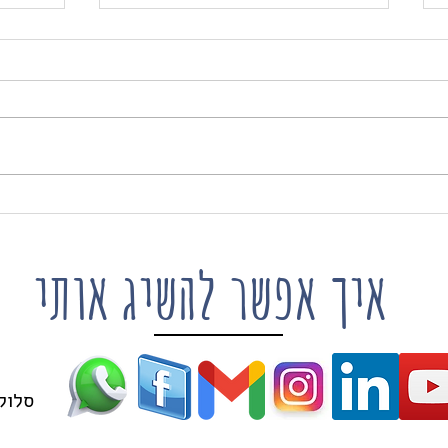
"מה זה מצב AI בגוגל ואיך
ננו ב
הוא קשור ל GEO?" 🤔
מטור
איך אפשר להשיג אותי
סלולרי: 63