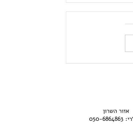
ננה- רשימת פרומפטים
פת
אזור השרון
050-68648