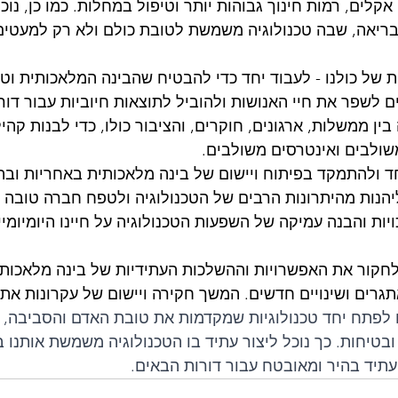
 אקלים, רמות חינוך גבוהות יותר וטיפול במחלות. כמו כן, נוכ
 ובריאה, שבה טכנולוגיה משמשת לטובת כולם ולא רק למעטים
 של כולנו - לעבוד יחד כדי להבטיח שהבינה המלאכותית וטכנ
 לשפר את חיי האנושות ולהוביל לתוצאות חיוביות עבור דור
בין ממשלות, ארגונים, חוקרים, והציבור כולו, כדי לבנות קהי
שולבים ואינטרסים משולבים.
חד ולהתמקד בפיתוח ויישום של בינה מלאכותית באחריות וב
ליהנות מהיתרונות הרבים של הטכנולוגיה ולטפח חברה טובה 
כויות והבנה עמיקה של השפעות הטכנולוגיה על חיינו היומיומיי
חקור את האפשרויות וההשלכות העתידיות של בינה מלאכותית
גרים ושינויים חדשים. המשך חקירה ויישום של עקרונות אתי
 לפתח יחד טכנולוגיות שמקדמות את טובת האדם והסביבה, ת
ן ובטיחות. כך נוכל ליצור עתיד בו הטכנולוגיה משמשת אותנו ב
תיד בהיר ומאובטח עבור דורות הבאים.