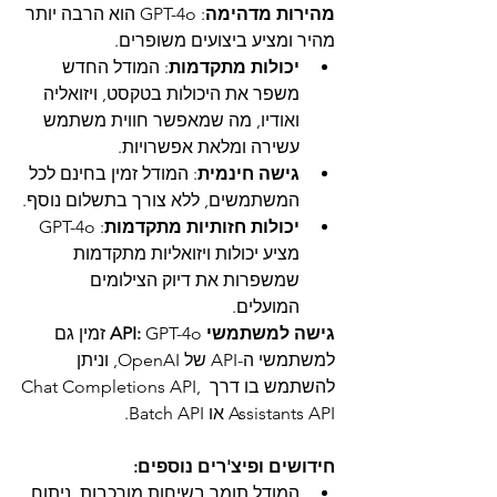
מהירות מדהימה
: GPT-4o הוא הרבה יותר 
מהיר ומציע ביצועים משופרים.
יכולות מתקדמות
: המודל החדש 
משפר את היכולות בטקסט, ויזואליה 
ואודיו, מה שמאפשר חווית משתמש 
עשירה ומלאת אפשרויות.
גישה חינמית
: המודל זמין בחינם לכל 
המשתמשים, ללא צורך בתשלום נוסף.
יכולות חזותיות מתקדמות
: GPT-4o 
מציע יכולות ויזואליות מתקדמות 
שמשפרות את דיוק הצילומים 
המועלים.
גישה למשתמשי API:
 GPT-4o זמין גם 
למשתמשי ה-API של OpenAI, וניתן 
להשתמש בו דרך Chat Completions API, 
Assistants API או Batch API.
חידושים ופיצ'רים נוספים:
המודל תומך בשיחות מורכבות, ניתוח 