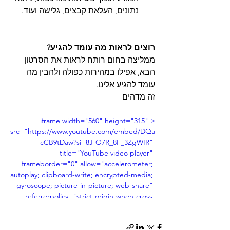
נתונים, העלאת קבצים, גלישה ועוד.
רוצים לראות מה עומד להגיע? 
ממליצה בחום רותח לראות את הסרטון 
הבא, אפילו במהירות כפולה ולהבין מה 
עומד להגיע אלינו. 
זה מדהים
<iframe width="560" height="315" 
src="https://www.youtube.com/embed/DQa
cCB9tDaw?si=8J-O7R_8F_3ZgWIR" 
title="YouTube video player" 
frameborder="0" allow="accelerometer; 
autoplay; clipboard-write; encrypted-media; 
gyroscope; picture-in-picture; web-share" 
referrerpolicy="strict-origin-when-cross-
origin" allowfullscreen></iframe>