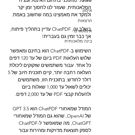
פיננסי
זהו כלי מהפכני בתחום האינטליגנציה 
המלאכותית, שעוזר לנו לחסוך זמן יקר 
אימון
ולמקד את מאמצינו במה שחשוב באמת.
הרצאות
בשלב זה, ChatPDF עדיין בתהליך פיתוח, 
אינסטגרם
אך כבר זמין גם בעברית! 
בינה מלאכותית
השימוש ב-ChatPDF הוא בחינם ומאפשר 
שלוש העלאות PDF ביום של עד 120 דפים 
כל אחד. עבור משתמשים שזקוקים ליכולת 
העלאה רחבה יותר, קיים תוכנית חיוב של 5 
דולר לחודש, בתוכנית הזו, משתמשים 
יכולים לשאול עד 1,000 שאלות ביום 
ולהעלות קבצי PDF של עד 2,000 דפים.
המודל שמאחורי ChatPDF הוא GPT 3.5 
של OpenAI, שהוא גם המודל שמאחורי 
ChatGPT, מה שמאפשר ל-ChatPDF 
לספק תוצאות מדויקות ומהירות עבור 