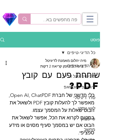
פוסט
כל הדיגי-טיפים
מיה יהלום מאמנת לדיגיטל
כל הדיגי-טיפים
5 ביוני 2023
זמן קריאה 2 דקות
שוחחת פעם עם קובץ
דיגיטיפ גוגל דרייב
PDF?
דיגיטיפ וואטסאפ
כלי חדשני של חברת Open AI, ChatPDF, 
סדר דיגיטלי
מאפשר לך להעלות קובץ PDF ולשאול את 
ליווי עסקי
הבוט שאלות על המסמך עצמו. 
במקום לקרוא את הכל, אפשר לשאול את 
פייסבוק
הבוט אם יש במסמך סעיף מסוים או מידע 
מחשב
ספציפי. 