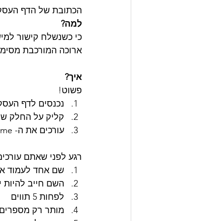
הכתובת של הדף העסקי
למה?
ארוכה המורכבת מסימני
איך?
פשוט! 
נכנסים לדף העסק
קליק על החלק של bout
עורכים את ה- username של הדף 
רגע לפני שאתם עורכי
שם אחד לעמוד א
השם חייב להיות י
לפחות 5 תווים 
מותר רק מספרים ו