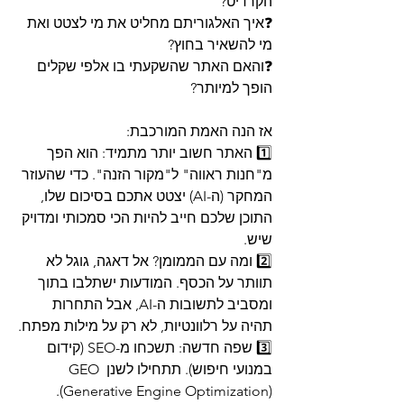
הקרדיט?
❓איך האלגוריתם מחליט את מי לצטט ואת 
מי להשאיר בחוץ? 
❓והאם האתר שהשקעתי בו אלפי שקלים 
הופך למיותר?
אז הנה האמת המורכבת:
1️⃣ האתר חשוב יותר מתמיד: הוא הפך 
מ"חנות ראווה" ל"מקור הזנה". כדי שהעוזר 
המחקר (ה-AI) יצטט אתכם בסיכום שלו, 
התוכן שלכם חייב להיות הכי סמכותי ומדויק 
שיש.
2️⃣ ומה עם הממומן? אל דאגה, גוגל לא 
תוותר על הכסף. המודעות ישתלבו בתוך 
ומסביב לתשובות ה-AI, אבל התחרות 
תהיה על רלוונטיות, לא רק על מילות מפתח.
3️⃣ שפה חדשה: תשכחו מ-SEO (קידום 
במנועי חיפוש). תתחילו לשנן GEO 
(Generative Engine Optimization). 