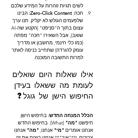
לשים תגיות זוהרות על המידע שלכם.
חכה: 
Zero-Click Content:
 הבינו 
שלפעמים הגולש לא יקליק. תנו ערך 
עצום בתוך ה"סניפט" (הקטע שה-AI 
שואב), אבל השאירו "חכה" מפתה 
(כמו כלי חינמי, מחשבון או מדריך 
עומק להורדה) שתחייב כניסה לאתר 
למרות התשובה המוכנה.
אילו שאלות היום שואלים 
לעומת מה ששאלו בעידן 
החיפוש הישן של גוגל? 
הכלל המנחה החדש:
 בחיפוש הישן 
חיפשנו 
"מה"
 (What). בחיפוש החדש 
אנחנו אומרים 
"מי"
 אנחנו, 
"מה"
 אנחנו 
צריכים, ו**"איך"** אנחנו רוצים את זה.