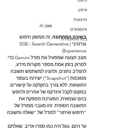
פיננסי
אימון
הרצאות
מצב AI
אינסטגרם
בשורה התחתונה
, זה ממשק חיפוש 
בינה מלאכותית
גנרטיבי (SGE - Search Generative 
Experience)
מצב תצוגה שמפעיל את מודל Gemini כדי 
לסרוק בזמן אמת מספר מקורות מידע, 
להצליב נתונים, ולהציג למשתמש תשובה 
מסוכמת ("Snapshot") ישירות בעמוד 
התוצאות, ללא צורך בהקלקה על קישורים.
במקום לקבל אינדקס של אתרים ולחפש 
בהם עצמאית, המערכת מספקת את 
התשובה הסופית. זהו מעבר ממודל של 
"חיפוש ואיתור" למודל של "שאלה ותשובה
עד היום, גוגל היה כמו ספרן אדיב. שאלתם 