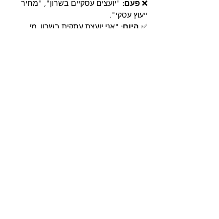
❌ 
פעם:
 "יועצים עסקיים בשרון", "מחיר 
ייעוץ עסקי".
✅ 
היום:
 "אני יועצת עסקית בשרון. מי 
המתחרים העיקריים שלי באזור 
שמפרסמים בגוגל? מה טווח המחירים 
הממוצע שלהם, ומה הביקורת הכי נפוצה 
של לקוחות עליהם בביקורות גוגל?"
❌ 
פעם:
 "רעיונות לפוסטים אינסטגרם", 
"טרנדים שיווק 2025".
✅ 
היום:
 "אני צריכה טבלת גאנט תוכן 
לשבוע הקרוב לעסק של תכשיטי יוקרה. 
תשלב את הטרנדים החמים של 2025, 
ותציע לכל פוסט רעיון לויז'ואל והנעה 
לפעולה שתגדיל מעורבות."
❌ 
פעם:
 "מחשב נייד מומלץ 2025", "Dell 
vs HP specs".
✅ 
היום:
 "אני עורכת וידאו שמשתמשת 