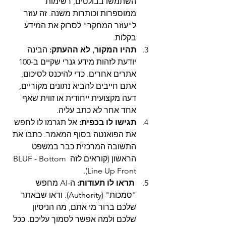
השתמשו בבולטים, רשימות 
ממוספרות וכותרות משנה. זה עוזר 
ל"עוזר המחקר" לסרוק את המידע 
בקלות.
תהיו המקור, לא ההעתק:
 הבינה 
יודעת לזהות מידע גנרי שקיים ב-100 
אתרים אחרים. כדי להיכנס לסיכום, 
אתם חייבים להביא נתונים מקוריים, 
דעה מקצועית ייחודית או זווית שאף 
אחד אחר לא כתב עליה.
תגישו לו בכפית:
 אל תגרמו לו לחפש 
את הפואנטה בסוף המאמר. כתבו את 
התשובה המרכזית כבר במשפט 
הראשון (קוראים לזה BLUF - Bottom 
Line Up Front).
תראו לו תעודות:
 ה-AI מחפש 
"סמכות" (Authority). ודאו שבאתר 
שלכם ברור מי אתם, מה הניסיון 
שלכם ולמה אפשר לסמוך עליכם. ככל 