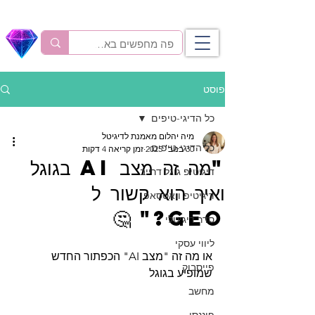
פוסט
כל הדיגי-טיפים
מיה יהלום מאמנת לדיגיטל
כל הדיגי-טיפים
30 בנוב׳ 2025
זמן קריאה 4 דקות
"מה זה מצב AI בגוגל
דיגיטיפ גוגל דרייב
ואיך הוא קשור ל
דיגיטיפ וואטסאפ
GEO?" 🤔
סדר דיגיטלי
ליווי עסקי
או מה זה "מצב AI" הכפתור החדש 
פייסבוק
שמופיע בגוגל
מחשב